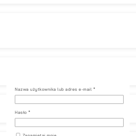
Wymagane
Nazwa użytkownika lub adres e-mail
*
Wymagane
Hasło
*
Zapamiętaj mnie