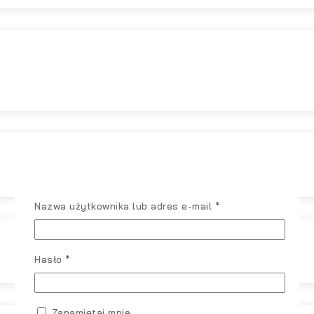
Wymagane
Nazwa użytkownika lub adres e-mail
*
Wymagane
Hasło
*
Zapamiętaj mnie