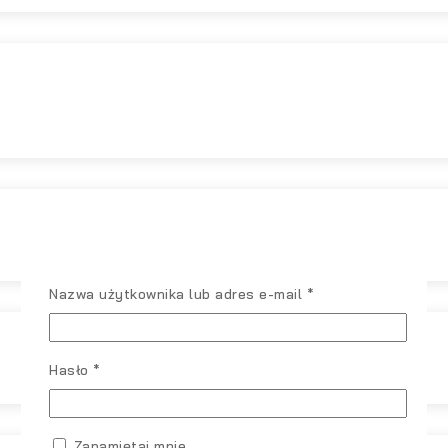
Wymagane
Nazwa użytkownika lub adres e-mail
*
Wymagane
Hasło
*
Zapamiętaj mnie