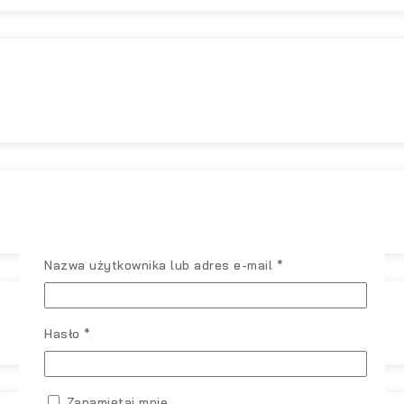
Wymagane
Nazwa użytkownika lub adres e-mail
*
Wymagane
Hasło
*
Zapamiętaj mnie