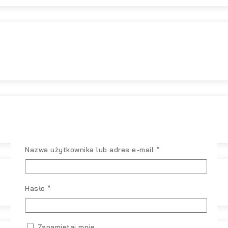
Wymagane
Nazwa użytkownika lub adres e-mail
*
Wymagane
Hasło
*
Zapamiętaj mnie