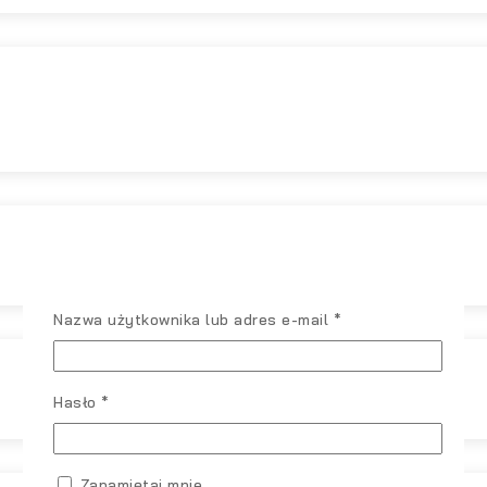
Wymagane
Nazwa użytkownika lub adres e-mail
*
Wymagane
Hasło
*
Zapamiętaj mnie